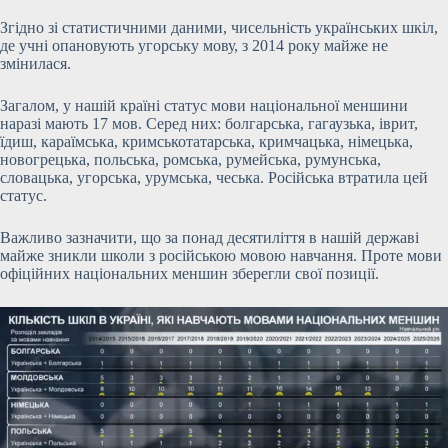
Згідно зі статистичними даними, чисельність українських шкіл,
де учні опановують угорську мову, з 2014 року майже не
змінилася.
Загалом, у нашій країні статус мови національної меншини
наразі мають 17 мов. Серед них: болгарська, гагаузька, іврит,
їдиш, караїмська, кримськотатарська, кримчацька, німецька,
новогрецька, польська, ромська, румейська, румунська,
словацька, угорська, урумська, чеська. Російська втратила цей
статус.
Важливо зазначити, що за понад десятиліття в нашій державі
майже зникли школи з російською мовою навчання. Проте мови
офіційних національних меншин зберегли свої позиції.