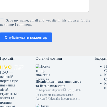
Save my name, email and website in this browser for the
next time I comment.
Опублікувати коментар
Про сайт
Останні новини
Інформ
П
С
НУО —
К
освітній
С
портал про
Нісенітниця – значення слова
К
навчання
та його походження
и
дітей,
Мирослав Дорошко
Сер 8, 2026
студентське
Чи знаєте ви, що означає слово
життя та
“єрунда”? / Magnific. Ілюстративне
новини
фото Іноді історія походження слова
освітньої
буває цікавішою за саме його…