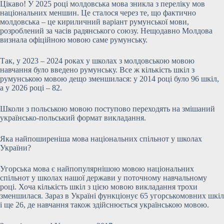
Цікаво! У 2025 році молдовська мова зникла з переліку мов
національних меншин. Це сталося через те, що фактично
молдовська – це кириличний варіант румунської мови,
розроблений за часів радянського союзу. Нещодавно Молдова
визнала офіційною мовою саме румунську.
Так, у 2023 – 2024 роках у школах з молдовською мовою
навчання було введено румунську. Все ж кількість шкіл з
румунською мовою дещо зменшилася: у 2014 році було 96 шкіл,
а у 2026 році – 82.
Школи з польською мовою поступово переходять на змішаний
українсько-польський формат викладання.
Яка найпоширеніша мова національних спільнот у школах
України?
Угорська мова є найпопулярнішою мовою національних
спільнот у школах нашої держави у поточному навчальному
році. Хоча кількість шкіл з цією мовою викладання трохи
зменшилася. Зараз в Україні функціонує 65 угорськомовних шкіл
і ще 26, де навчання також здійснюється українською мовою.