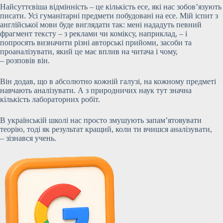
Найсуттєвіша відмінність – це кількість есе, які нас зобов’язують
писати. Усі гуманітарні предмети побудовані на есе. Мій іспит з
англійської мови буде виглядати так: мені нададуть певний
фрагмент тексту – з реклами чи коміксу, наприклад, – і
попросять визначити різні авторські прийоми, засоби та
проаналізувати, який це має вплив на читача і чому,
– розповів він.
Він додав, що в абсолютно кожній галузі, на кожному предметі
навчають аналізувати. А з природничих наук тут значна
кількість лабораторних робіт.
В українській школі нас просто змушують запам’ятовувати
теорію, тоді як результат кращий, коли ти вчишся аналізувати,
– зізнався учень.