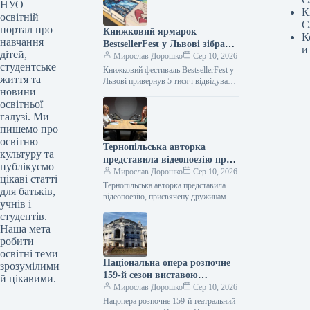
НУО —
К
освітній
С
портал про
Книжковий ярмарок
К
навчання
BestsellerFest у Львові зібрав
и
дітей,
п’ять тисяч відвідувачів
Мирослав Дорошко
Сер 10, 2026
студентське
Книжковий фестиваль BestsellerFest у
життя та
Львові привернув 5 тисяч відвідувачів
новини
10.08.2026 18:26 Укрінформ Захід, що
освітньої
тривав з 7 по 9 серпня…
галузі. Ми
пишемо про
освітню
Тернопільська авторка
культуру та
представила відеопоезію про
публікуємо
подружжя українських Героїв
Мирослав Дорошко
Сер 10, 2026
цікаві статті
у рамках проєкту
Тернопільська авторка представила
для батьків,
«В_цілі_ТИ».
відеопоезію, присвячену дружинам
учнів і
українських Захисників, у рамках
студентів.
проєкту «В_цілі_ТИ» Відео 10.08.2026
Наша мета —
18:50 Укрінформ Тернопільська
робити
письменниця та продюсерка…
освітні теми
Національна опера розпочне
зрозумілими
159-й сезон виставою
й цікавими.
«Наталка Полтавка»
Мирослав Дорошко
Сер 10, 2026
Нацопера розпочне 159-й театральний