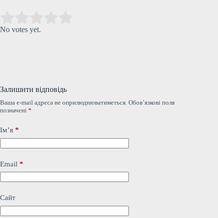
Submit Rating
Rate this item:
No votes yet.
Залишити відповідь
Ваша e-mail адреса не оприлюднюватиметься.
Обов’язкові поля
позначені
*
Ім’я
*
Email
*
Сайт