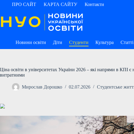
Перейти
ПРО САЙТ
КАРТА САЙТУ
Контакти
до
вмісту
Новини освіти
Діти
Студенти
Культура
Статті
Ціна освіти в університетах України 2026 – які напрями в КПІ 
витратними
Мирослав Дорошко
02.07.2026
Студентське житт