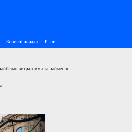
Корисні поради
Різне
є найбільш витратними та найменш
я