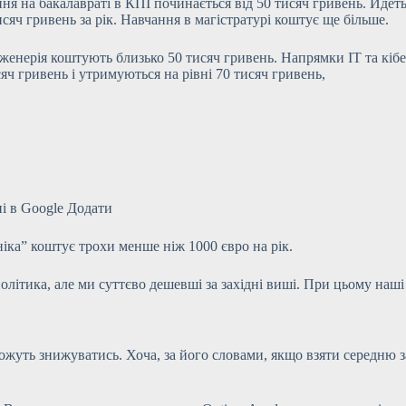
ня на бакалавраті в КПІ починається від 50 тисяч гривень. Йдеть
яч гривень за рік. Навчання в магістратурі коштує ще більше.
женерія коштують близько 50 тисяч гривень. Напрямки IT та кібер
яч гривень і утримуються на рівні 70 тисяч гривень,
і в Google
Додати
іка” коштує трохи менше ніж 1000 євро на рік.
літика, але ми суттєво дешевші за західні виші. При цьому наші 
можуть знижуватись. Хоча, за його словами, якщо взяти середню з