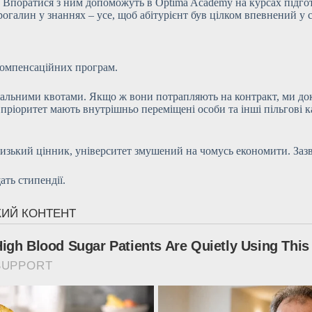
. Впоратися з ним допоможуть в Optima Academy на курсах підго
огалин у знаннях – усе, щоб абітурієнт був цілком впевнений у с
 компенсаційних програм.
ціальними квотами. Якщо ж вони потрапляють на контракт, ми до
пріоритет мають внутрішньо переміщені особи та інші пільгові ка
 низький цінник, університет змушений на чомусь економити. Зазв
ать стипендії.