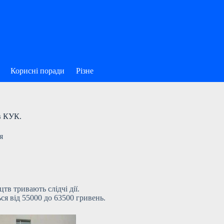
Корисні поради
Різне
в КУК.
я
тв тривають слідчі дії.
ься від
55000 до 63500 гривень.