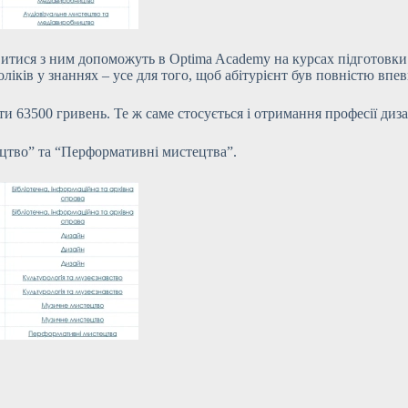
авитися з ним допоможуть в Optima Academy на курсах підготовки
іків у знаннях – усе для того, щоб абітурієнт був повністю впев
ати 63500 гривень. Те ж саме стосується і отримання професії диз
ецтво” та “Перформативні мистецтва”.