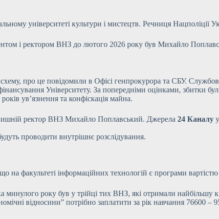
льному університеті культури і мистецтв. Речниця Нацполіції У
идентом і ректором ВНЗ до лютого 2026 року був Михайло Поплав
 схему, про це повідомили в Офісі генпрокурора та СБУ. Службо
 фінансування Університету. За попередніми оцінками, збитки бу
років ув’язнення та конфіскація майна.
колишній ректор ВНЗ Михайло Поплавський. Джерела
24 Каналу
у
будуть проводити внутрішнє розслідування.
що на факультеті інформаційних технологій є програми вартістю 
минулого року був у трійці тих ВНЗ, які отримали найбільшу кіль
номічні відносини” потрібно заплатити за рік навчання 76600 – 9