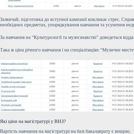
Зазвичай, підготовка до вступної кампанії викликає стрес. Спр
необхідних предметах, упорядкування навчання та усунення недол
За навчання на “Культурології та музеєзнавстві” доведеться відд
Така ж ціна річного навчання і на спеціалізаціях “Музичне мист
Які ціни на магістратурі у ВНЗ?
Вартість навчання на магістратурі на базі бакалаврату є вищою.