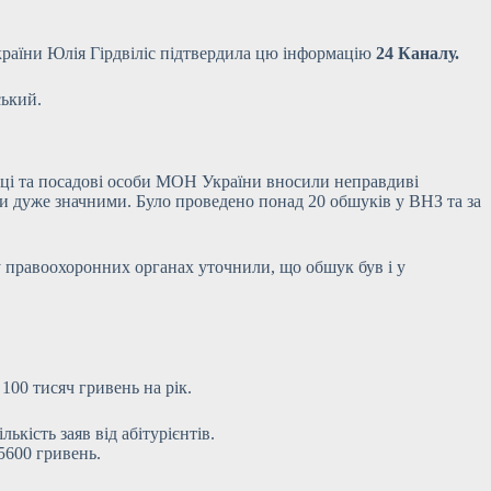
країни Юлія Гірдвіліс підтвердила цю інформацію
24 Каналу.
ський.
вці та посадові особи МОН України вносили неправдиві
ли дуже значними. Було проведено понад 20 обшуків у ВНЗ та за
 правоохоронних органах уточнили, що обшук був і у
100 тисяч гривень на рік.
кість заяв від абітурієнтів.
5600 гривень.