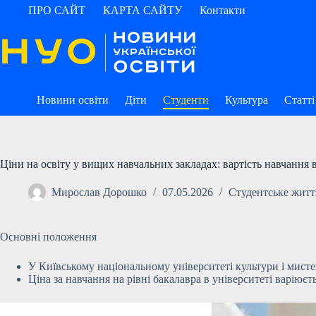
Перейти
ПРО САЙТ
КАРТА САЙТУ
Контакти
до
вмісту
Новини освіти
Діти
Студенти
Культура
Статті
Ціни на освіту у вищих навчальних закладах: вартість навчання 
Мирослав Дорошко
07.05.2026
Студентське житт
Основні положення
У Київському національному університеті культури і мистец
Ціна за навчання на рівні бакалавра в університеті варіюєт