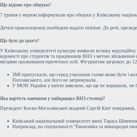
Що відомо про обшуки?
7 травня у мережі інформували про обшуки у Київському націона
Деталі правоохоронці пообіцяли надати пізніше. До речі, през
Що було до цього?
У Київському університеті культури виявили велику корупційну
відомості про студентів та працівників ВНЗ з метою збільшення
місцями проживання причетних осіб. Фігурантам загрожує до 12 
ЗМІ припускали, що серед учасників схеми може бути і 
Поплавського, але його не затримували.
У МОН України у квітні заявляли, що ще не вирішили, чи 
Яка вартість навчання у найкращих ВНЗ столиці?
Президент Києво-Могилянської академії Сергій Квіт повідомив, 
Київський національний університет імені Тараса Шевченка 
Наприклад, на спеціальності “Економіка та міжнародні еко