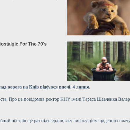
пад ворога на Київ відбувся вночі, 4 липня.
іста. Про це повідомив ректор КНУ імені Тараса Шевченка Валері
бний обстріл ще раз підтвердив, яку високу ціну щоденно сплачу