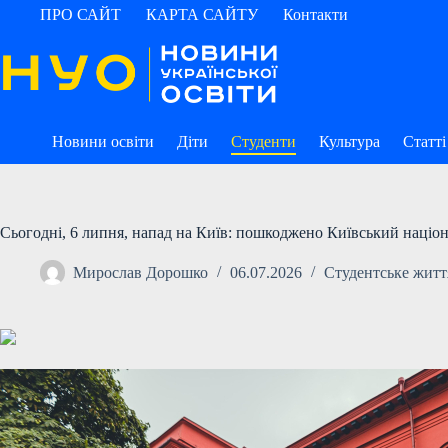
Перейти
ПРО САЙТ
КАРТА САЙТУ
Контакти
до
вмісту
Новини освіти
Діти
Студенти
Культура
Статті
Сьогодні, 6 липня, напад на Київ: пошкоджено Київський націо
Мирослав Дорошко
06.07.2026
Студентське житт