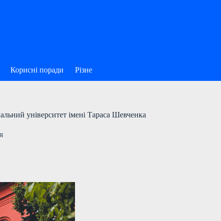
Корисні поради
Різне
нальний університет імені Тараса Шевченка
я