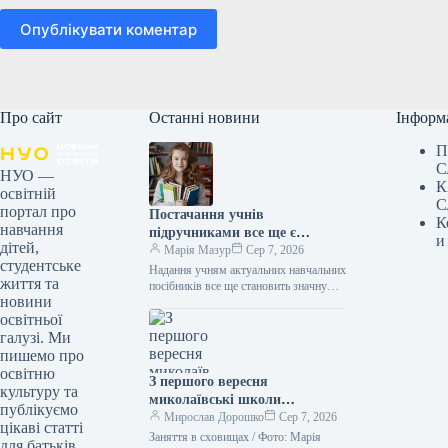
Опублікувати коментар
Про сайт
Останні новини
Інформ
П
С
НУО —
К
освітній
С
портал про
Постачання учнів
К
навчання
підручниками все ще є
и
дітей,
проблемою, – міністр
Марія Мазур
Сер 7, 2026
студентське
Надання учням актуальних навчальних
життя та
посібників все ще становить значну
новини
проблему. Цю думку висловив
освітньої
очільник Міністерства освіти і науки
Андрій Бутенко…
галузі. Ми
пишемо про
освітню
З першого вересня
культуру та
миколаївські школи
публікуємо
розпочнуть навчання, проте
Мирослав Дорошко
Сер 7, 2026
цікаві статті
уроки проводитимуться
Заняття в сховищах / Фото: Марія
для батьків,