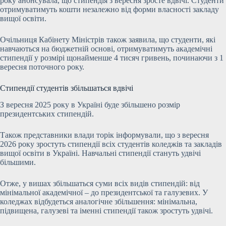
року анонсувала, що стипендія з вересня зросте вдвічі. Студенти
отримуватимуть кошти незалежно від форми власності закладу
вищої освіти.
Очільниця Кабінету Міністрів також заявила, що студенти, які
навчаються на бюджетній основі, отримуватимуть академічні
стипендії у розмірі щонайменше 4 тисяч гривень, починаючи з 1
вересня поточного року.
Стипендії студентів збільшаться вдвічі
З вересня 2025 року в Україні буде збільшено розмір
президентських стипендій.
Також представники влади торік інформували, що з вересня
2026 року зростуть стипендії всіх студентів коледжів та закладів
вищої освіти в Україні. Навчальні стипендії стануть удвічі
більшими.
Отже, у вишах збільшаться суми всіх видів стипендій: від
мінімальної академічної – до президентської та галузевих. У
коледжах відбудеться аналогічне збільшення: мінімальна,
підвищена, галузеві та іменні стипендії також зростуть удвічі.