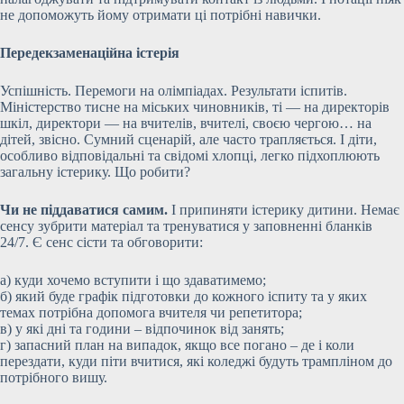
не допоможуть йому отримати ці потрібні навички.
Передекзаменаційна істерія
Успішність. Перемоги на олімпіадах. Результати іспитів.
Міністерство тисне на міських чиновників, ті — на директорів
шкіл, директори — на вчителів, вчителі, своєю чергою… на
дітей, звісно. Сумний сценарій, але часто трапляється. І діти,
особливо відповідальні та свідомі хлопці, легко підхоплюють
загальну істерику. Що робити?
Чи не піддаватися самим.
І припиняти істерику дитини. Немає
сенсу зубрити матеріал та тренуватися у заповненні бланків
24/7. Є сенс сісти та обговорити:
а) куди хочемо вступити і що здаватимемо;
б) який буде графік підготовки до кожного іспиту та у яких
темах потрібна допомога вчителя чи репетитора;
в) у які дні та години – відпочинок від занять;
г) запасний план на випадок, якщо все погано – де і коли
перездати, куди піти вчитися, які коледжі будуть трампліном до
потрібного вишу.