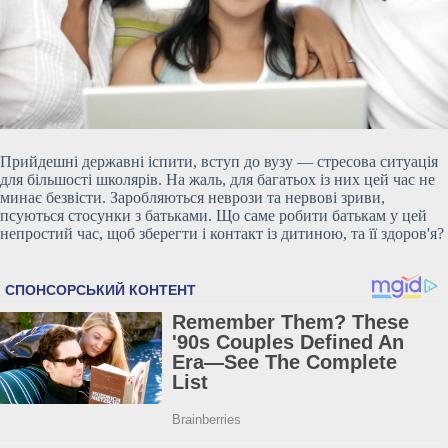
Прийдешні державні іспити, вступ до вузу — стресова ситуація
для більшості школярів. На жаль, для багатьох із них цей час не
минає безвісти. Заробляються неврози та нервові зриви,
псуються стосунки з батьками. Що саме робити батькам у цей
непростий час, щоб зберегти і контакт із дитиною, та її здоров'я?