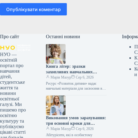
Опублікувати коментар
Про сайт
Останні новини
Інформ
П
С
НУО —
К
освітній
С
портал про
Книга літер: зразки
К
навчання
захопливих навчальних
и
дітей,
посібників
Марія Мазур
Сер 6, 2026
студентське
Ресурс «Розвиток дитини» надає
життя та
навчальні матеріали для засвоєння всіх
новини
літер української абетки. Малюку
освітньої
пропонується під час вивчення певної
букви оформити…
галузі. Ми
пишемо про
освітню
Виконання умов зарахування:
культуру та
три основні кроки для
публікуємо
кандидата
Марія Мазур
Сер 6, 2026
цікаві статті
Абітурієнти, які в особистому
для батьків,