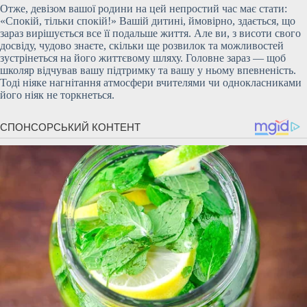
Отже, девізом вашої родини на цей непростий час має стати:
«Спокій, тільки спокій!» Вашій дитині, ймовірно, здається, що
зараз вирішується все її подальше життя. Але ви, з висоти свого
досвіду, чудово знаєте, скільки ще розвилок та можливостей
зустрінеться на його життєвому шляху. Головне зараз — щоб
школяр відчував вашу підтримку та вашу у ньому впевненість.
Тоді ніяке нагнітання атмосфери вчителями чи однокласниками
його ніяк не торкнеться.