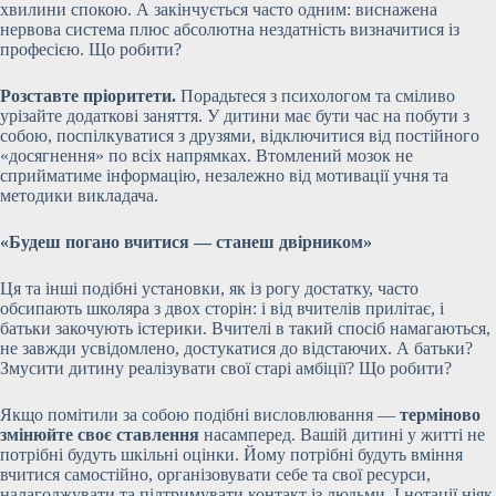
хвилини спокою. А закінчується часто одним: виснажена
нервова система плюс абсолютна нездатність визначитися із
професією. Що робити?
Розставте пріоритети.
Порадьтеся з психологом та сміливо
урізайте додаткові заняття. У дитини має бути час на побути з
собою, поспілкуватися з друзями, відключитися від постійного
«досягнення» по всіх напрямках. Втомлений мозок не
сприйматиме інформацію, незалежно від мотивації учня та
методики викладача.
«Будеш погано вчитися — станеш двірником»
Ця та інші подібні установки, як із рогу достатку, часто
обсипають школяра з двох сторін: і від вчителів прилітає, і
батьки закочують істерики. Вчителі в такий спосіб намагаються,
не завжди усвідомлено, достукатися до відстаючих. А батьки?
Змусити дитину реалізувати свої старі амбіції? Що робити?
Якщо помітили за собою подібні висловлювання —
терміново
змінюйте своє ставлення
насамперед. Вашій дитині у житті не
потрібні будуть шкільні оцінки. Йому потрібні будуть вміння
вчитися самостійно, організовувати себе та свої ресурси,
налагоджувати та підтримувати контакт із людьми. І нотації ніяк