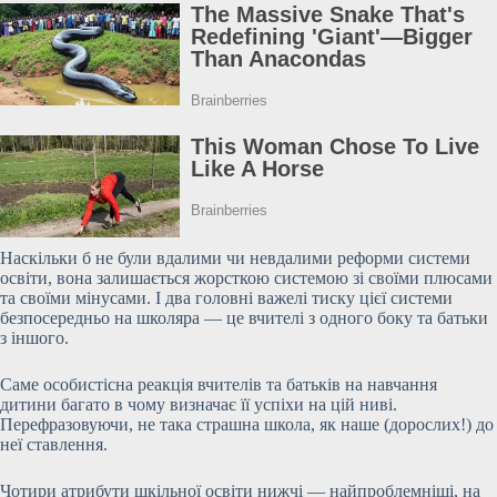
Наскільки б не були вдалими чи невдалими реформи системи
освіти, вона залишається жорсткою системою зі своїми плюсами
та своїми мінусами. І два головні важелі тиску цієї системи
безпосередньо на школяра — це вчителі з одного боку та батьки
з іншого.
Саме особистісна реакція вчителів та батьків на навчання
дитини багато в чому визначає її успіхи на цій ниві.
Перефразовуючи, не така страшна школа, як наше (дорослих!) до
неї ставлення.
Чотири атрибути шкільної освіти нижчі — найпроблемніші, на