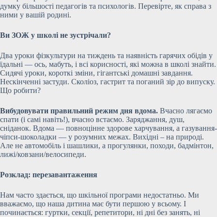
думку більшості педагогів та психологів. Перевірте, як справа з
ними у вашій родині.
Ви ЗОЖ у школі не зустрічали?
Два уроки фізкультури на тиждень та наявність гарячих обідів у
їдальні — ось, мабуть, і всі корисності, які можна в школі знайти.
Сидячі уроки, короткі зміни, гігантські домашні завдання.
Нескінченні застуди. Сколіоз, гастрит та поганий зір до випуску.
Що робити?
Вибудовувати правильний режим дня вдома.
Вчасно лягаємо
спати (і самі навіть!), вчасно встаємо. Заряджання, душ,
сніданок. Вдома — повноцінне здорове харчування, а газування-
чіпси-шоколадки — у розумних межах. Вихідні – на природі.
Але не автомобіль і шашлики, а прогулянки, походи, бадмінтон,
лижі/ковзани/велосипеди.
Розклад: перезавантаження
Нам часто здається, що шкільної програми недостатньо. Ми
вважаємо, що наша дитина має бути першою у всьому. І
починається: гуртки, секції, репетитори, ні дні без занять, ні