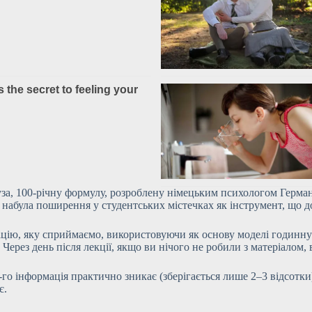
ауза, 100-річну формулу, розроблену німецьким психологом Герм
 набула поширення у студентських містечках як інструмент, що д
ацію, яку сприймаємо, використовуючи як основу моделі годинну
. Через день після лекції, якщо ви нічого не робили з матеріалом, 
-го інформація практично зникає (зберігається лише 2–3 відсотки)
є.