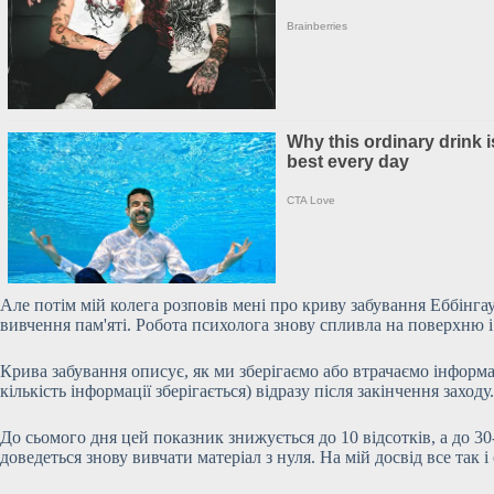
Але потім мій колега розповів мені про криву забування Еббінг
вивчення пам'яті. Робота психолога знову
спливла на поверхню і
Крива забування описує, як ми зберігаємо або втрачаємо інформ
кількість інформації зберігається) відразу після закінчення заходу
До сьомого дня цей показник знижується до 10 відсотків, а до 30
доведеться знову вивчати матеріал з нуля. На мій досвід все так і 