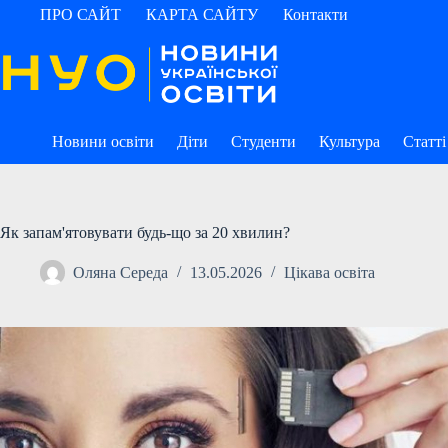
Перейти
ПРО САЙТ
КАРТА САЙТУ
Контакти
до
вмісту
Новини освіти
Діти
Студенти
Культура
Статті
Як запам'ятовувати будь-що за 20 хвилин?
Оляна Середа
13.05.2026
Цікава освіта