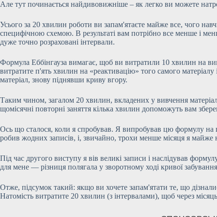
Але тут починається найдивовижніше – як легко ви можете натр
Усього за 20 хвилин роботи ви запам'ятаєте майже все, чого нав
специфічною схемою. В результаті вам потрібно все менше і менш
дуже точно розраховані інтервали.
Формула Еббінгауза вимагає, щоб ви витратили 10 хвилин на вив
витратите п'ять хвилин на «реактивацію» того самого матеріалу
матеріал, знову піднявши криву вгору.
Таким чином, загалом 20 хвилин, вкладених у вивчення матеріалу 
щомісячні повторні заняття кілька хвилин допоможуть вам зберег
Ось що сталося, коли я спробував. Я випробував цю формулу на п
робив жодних записів, і, звичайно, трохи менше місяця я майже 
Під час другого виступу я вів великі записи і наслідував формулу
для мене — різниця полягала у зворотному ході кривої забування
Отже, підсумок такий: якщо ви хочете запам'ятати те, що дізнали
Натомість витратите 20 хвилин (з інтервалами), щоб через місяць 