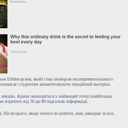
аном Еббінгаузом, який став піонером експериментального
опомагає студентам запам'ятовувати лекційний матеріал.
 лекцію. Крива знаходиться у найвищій точці (найбільша
ви втратите від 50 до 80 відсотків інформації.
. Після цього, якщо нічого не робити, вам, швидше за все,