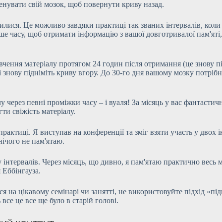
енувати свій мозок, щоб повернути криву назад.
чилися. Це можливо завдяки практиці так званих інтервалів, коли
е часу, щоб отримати інформацію з вашої довготривалої пам'яті, 
чення матеріалу протягом 24 годин після отримання (це знову пі
 і знову підніміть криву вгору. До 30-го дня вашому мозку потр
через певні проміжки часу – і вуаля! За місяць у вас фантастичн
ти свіжість матеріалу.
рактиці. Я виступав на конференції та зміг взяти участь у двох
нічого не пам'ятаю.
 інтервалів. Через місяць, що дивно, я пам'ятаю практично весь м
 Еббінгауза.
ся на цікавому семінарі чи занятті, не використовуйте підхід «пі
все це все ще було в старій голові.