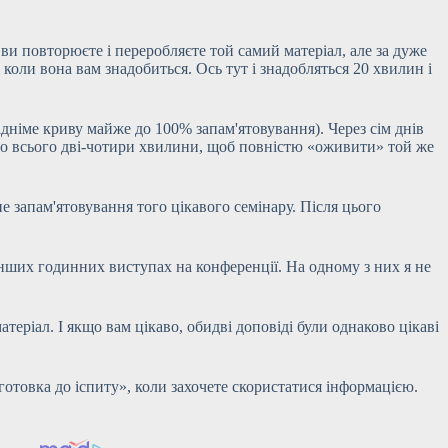
 ви повторюєте і переробляєте той самий матеріал, але за дуже
коли вона вам знадобиться. Ось тут і знадобляться 20 хвилин і
дніме криву майже до 100% запам'ятовування). Через сім днів
ібно всього дві-чотири хвилини, щоб повністю «оживити» той же
е запам'ятовування того цікавого семінару. Після цього
 інших годинних виступах на конференції. На одному з них я не
атеріал. І якщо вам цікаво, обидві доповіді були однаково цікаві
дготовка до іспиту», коли захочете скористатися інформацією.